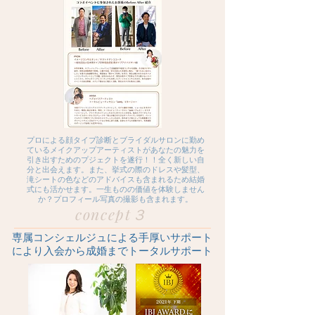
プロによる顔タイプ診断とブライダルサロンに勤め
ているメイクアップアーティストがあなたの魅力を
引き出すためのプジェクトを遂行！！全く新しい自
分と出会えます。また、挙式の際のドレスや髪型、
滝シートの色などのアドバイスも含まれるため結婚
式にも活かせます。一生ものの価値を体験しません
か？プロフィール写真の撮影も含まれます。
​concept３
専属コンシェルジュによる手厚いサポート
により入会から成婚までトータルサポート