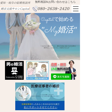
​無料相談&お問い合わせはこちら
​愛知・岐阜の結婚相談所
080−2638−2420
婚活支援サロンCapital
Capital
で始める
My
"
婚活"
一人ひとり違っていい、誰かのonly oneになれる幸せ
​自分らしくあなたらしく始めませんか・・
恋愛・婚活
LINE
無料相談