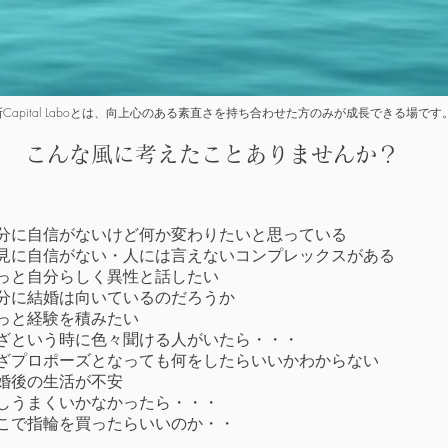
Capital Laboとは、向上心のある素直さを持ち合わせた方のみが成長できる場です
こんな風に考えたことありませんか？
︎自分に自信がないけど何か変わりたいと思っている
外見に自信がない・人には言えないコンプレックスがある
もっと自分らしく異性と話したい
自分に結婚は向いているのだろうか
もっと経験を積みたい
いざという時に色々聞ける人がいたら・・・
いざプロポーズとなっても何をしたらいいかわからない
結婚後の生活が不安
もしうまくいかなかったら・・・
どこで指輪を買ったらいいのか・・