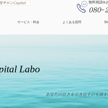
​無料相談
サロンCapital
080−
サービス・料金
よくある質問
Bl
al Labo
​あなたの良さを引き出すのも潰