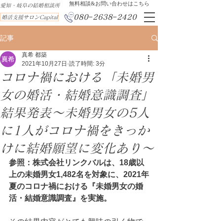
​無料相談&お問い合わせはこちら
​愛知・岐阜の結婚相談所
080−2638−2420
婚活支援サロンCapital
記事
真希 都築
2021年10月27日
読了時間: 3分
コロナ禍における「未婚男
女の婚活・結婚意識調査」
結果発表～未婚男女の5人
に1人がコロナ禍をきっか
けに結婚願望に変化あり～
参照：株式会社リンクバルは、18歳以
上の未婚男女1,482名を対象に、2021年
夏のコロナ禍における『未婚男女の婚
活・結婚意識調査』を実施。