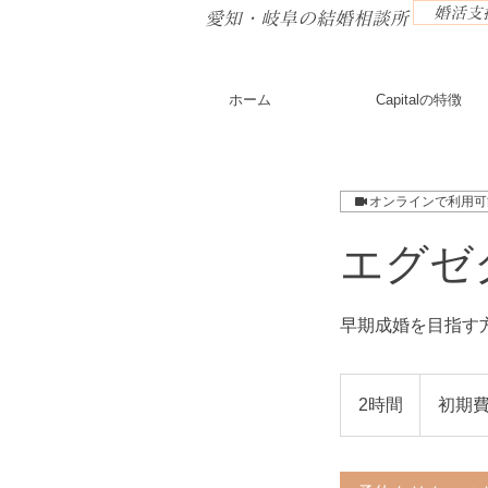
婚活支援
​愛知・岐阜の結婚相談所
ホーム
Capitalの特徴
オンラインで利用可
エグゼ
早期成婚を目指す
初
期
2時間
2
初期費
費
時
用
121,000
間
円