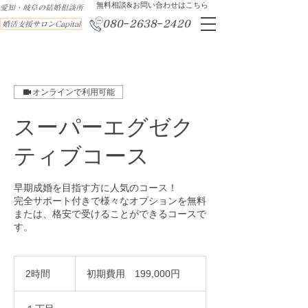
​無料相談&お問い合わせはこちら
​愛知・岐阜の結婚相談所
080−2638−2420
婚活支援サロンCapital
オンラインで利用可能
スーパーエグゼク
ティブコース
早期成婚を目指す方に人気のコース！
完全サポート付きで様々なオプションを無料
または、格安で受けることができるコースで
す。
初
期
2時間
2
初期費用 199,000円
費
時
用
間
199,000
円