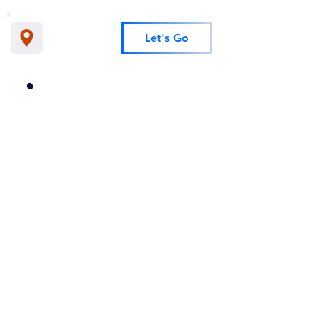
Let's Go
​アクセス
無料カウンセリング予約
​080-2638-2420
ホーム
Blog
カウンセラー紹介
料金プラン
Q&A
入会の流れ
​当社はIBJの正規加盟店です
080-2638-2420へかける