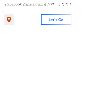
Facebook &Instagramもフローしてね！
Let's Go
​アクセス
無料カウンセリング予約
​080-2638-2420
ホーム
Blog
カウンセラー紹介
料金プラン
Q&A
入会の流れ
​当社はIBJの正規加盟店です