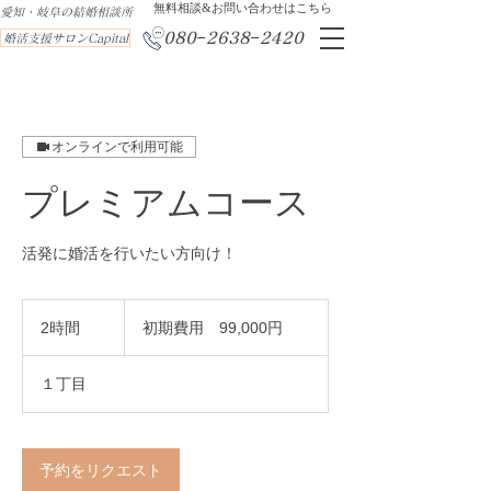
​無料相談&お問い合わせはこちら
​愛知・岐阜の結婚相談所
080−2638−2420
婚活支援サロンCapital
オンラインで利用可能
プレミアムコース
活発に婚活を行いたい方向け！
初
期
2時間
2
初期費用 99,000円
費
時
用
間
99,000
１丁目
円
予約をリクエスト